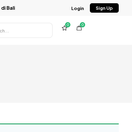
di Bali
Sign Up
Login
0
0