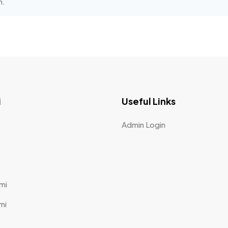
n.
i
Useful Links
Admin Login
mi
mi