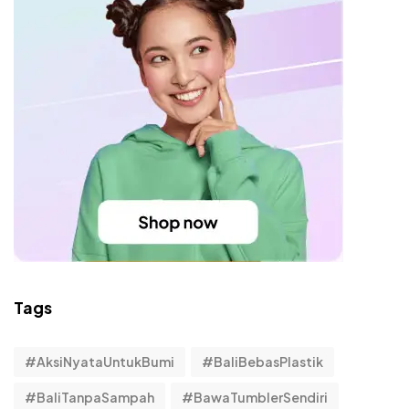
Tags
#AksiNyataUntukBumi
#BaliBebasPlastik
#BaliTanpaSampah
#BawaTumblerSendiri