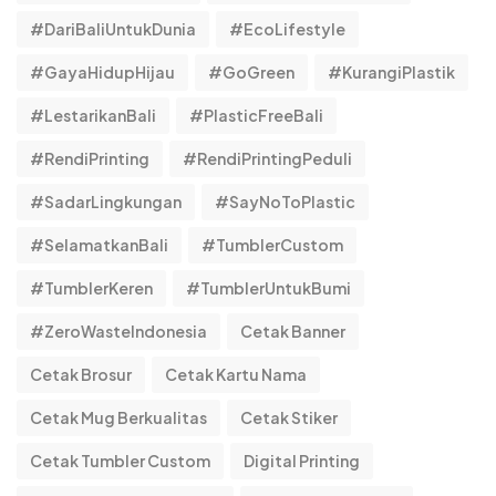
#DariBaliUntukDunia
#EcoLifestyle
#GayaHidupHijau
#GoGreen
#KurangiPlastik
#LestarikanBali
#PlasticFreeBali
#RendiPrinting
#RendiPrintingPeduli
#SadarLingkungan
#SayNoToPlastic
#SelamatkanBali
#TumblerCustom
#TumblerKeren
#TumblerUntukBumi
#ZeroWasteIndonesia
Cetak Banner
Cetak Brosur
Cetak Kartu Nama
Cetak Mug Berkualitas
Cetak Stiker
Cetak Tumbler Custom
Digital Printing