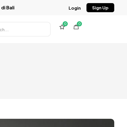
di Bali
Sign Up
Login
0
0