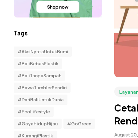
Tags
#AksiNyataUntukBumi
#BaliBebasPlastik
#BaliTanpaSampah
#BawaTumblerSendiri
Layana
#DariBaliUntukDunia
Cetak
#EcoLifestyle
Rendi
#GayaHidupHijau
#GoGreen
August 20
#KurangiPlastik