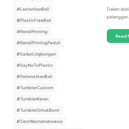
Dalam dunia
#LestarikanBali
pelanggan.
#PlasticFreeBali
#RendiPrinting
Read 
#RendiPrintingPeduli
#SadarLingkungan
#SayNoToPlastic
#SelamatkanBali
#TumblerCustom
#TumblerKeren
#TumblerUntukBumi
#ZeroWasteIndonesia