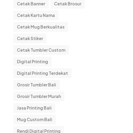
Cetak Banner
Cetak Brosur
Cetak Kartu Nama
Cetak Mug Berkualitas
Cetak Stiker
Cetak Tumbler Custom
Digital Printing
Digital Printing Terdekat
Grosir Tumbler Bali
Grosir Tumbler Murah
Jasa Printing Bali
Mug Custom Bali
Rendi Digital Printing