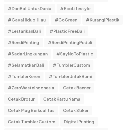
#DariBaliUntukDunia
#EcoLifestyle
#GayaHidupHijau
#GoGreen
#KurangiPlastik
#LestarikanBali
#PlasticFreeBali
#RendiPrinting
#RendiPrintingPeduli
#SadarLingkungan
#SayNoToPlastic
#SelamatkanBali
#TumblerCustom
#TumblerKeren
#TumblerUntukBumi
#ZeroWasteIndonesia
Cetak Banner
Cetak Brosur
Cetak Kartu Nama
Cetak Mug Berkualitas
Cetak Stiker
Cetak Tumbler Custom
Digital Printing