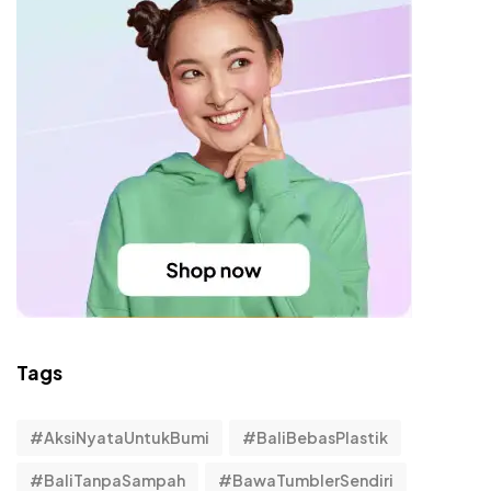
Tags
#AksiNyataUntukBumi
#BaliBebasPlastik
#BaliTanpaSampah
#BawaTumblerSendiri