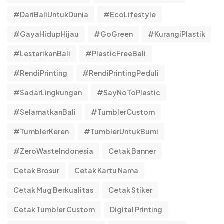
#DariBaliUntukDunia
#EcoLifestyle
#GayaHidupHijau
#GoGreen
#KurangiPlastik
#LestarikanBali
#PlasticFreeBali
#RendiPrinting
#RendiPrintingPeduli
#SadarLingkungan
#SayNoToPlastic
#SelamatkanBali
#TumblerCustom
#TumblerKeren
#TumblerUntukBumi
#ZeroWasteIndonesia
Cetak Banner
Cetak Brosur
Cetak Kartu Nama
Cetak Mug Berkualitas
Cetak Stiker
Cetak Tumbler Custom
Digital Printing