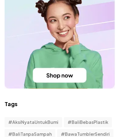
Tags
#AksiNyataUntukBumi
#BaliBebasPlastik
#BaliTanpaSampah
#BawaTumblerSendiri