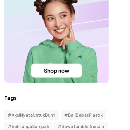
Tags
#AksiNyataUntukBumi
#BaliBebasPlastik
#BaliTanpaSampah
#BawaTumblerSendiri