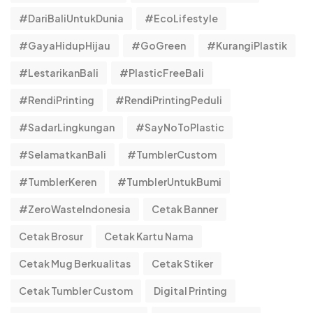
#DariBaliUntukDunia
#EcoLifestyle
#GayaHidupHijau
#GoGreen
#KurangiPlastik
#LestarikanBali
#PlasticFreeBali
#RendiPrinting
#RendiPrintingPeduli
#SadarLingkungan
#SayNoToPlastic
#SelamatkanBali
#TumblerCustom
#TumblerKeren
#TumblerUntukBumi
#ZeroWasteIndonesia
Cetak Banner
Cetak Brosur
Cetak Kartu Nama
Cetak Mug Berkualitas
Cetak Stiker
Cetak Tumbler Custom
Digital Printing