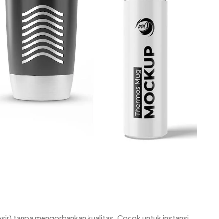
ir) tanpa mengorbankan kualitas. Cocok untuk instansi,