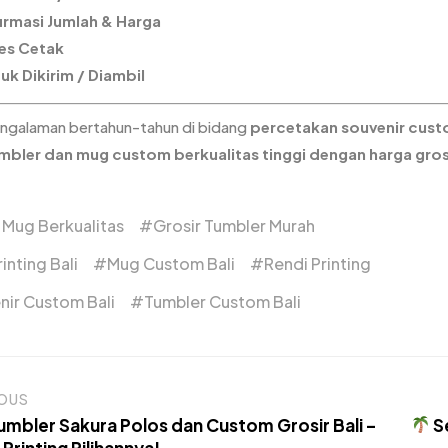
irmasi Jumlah & Harga
es Cetak
uk Dikirim / Diambil
ngalaman bertahun-tahun di bidang
percetakan souvenir cus
mbler dan mug custom berkualitas tinggi dengan harga grosir
 Mug Berkualitas
Grosir Tumbler Murah
rinting Bali
Mug Custom Bali
Rendi Printing
nir Custom Bali
Tumbler Custom Bali
IOUS
Tumbler Sakura Polos dan Custom Grosir Bali –
Se
 Printing Pilihannya!