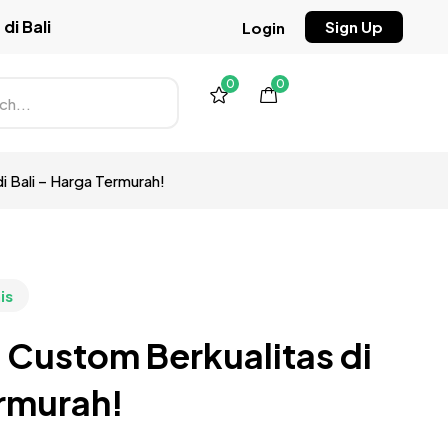
di Bali
Sign Up
Login
0
0
 Bali – Harga Termurah!
is
 Custom Berkualitas di
ermurah!