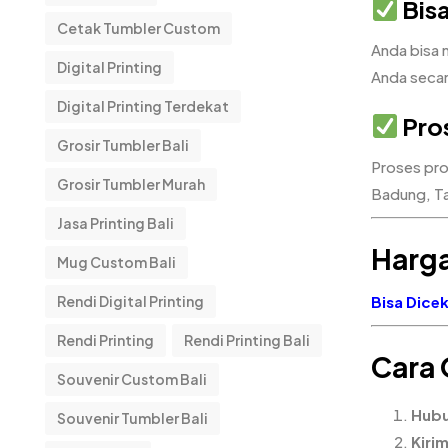
Bisa
Cetak Tumbler Custom
Anda bisa 
Digital Printing
Anda seca
Digital Printing Terdekat
Pros
Grosir Tumbler Bali
Proses prod
Grosir Tumbler Murah
Badung, Tab
Jasa Printing Bali
Harga
Mug Custom Bali
Rendi Digital Printing
Bisa Dicek 
Rendi Printing
Rendi Printing Bali
Cara 
Souvenir Custom Bali
Hubu
Souvenir Tumbler Bali
Kiri