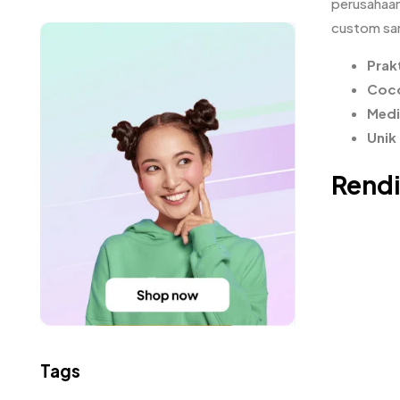
perusahaan
custom san
Prak
Coco
Medi
Unik
Rendi
Tags