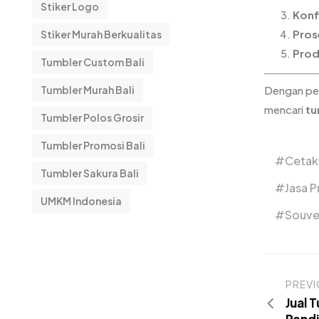
Stiker Logo
Konf
Pros
Stiker Murah Berkualitas
Prod
Tumbler Custom Bali
Dengan pe
Tumbler Murah Bali
mencari
tu
Tumbler Polos Grosir
Tumbler Promosi Bali
Cetak
Tumbler Sakura Bali
Jasa P
UMKM Indonesia
Souve
PREV
Jual 
Rendi