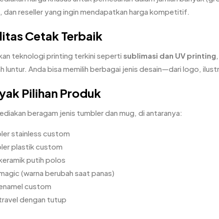
dan reseller yang ingin mendapatkan harga kompetitif.
itas Cetak Terbaik
n teknologi printing terkini seperti
sublimasi dan UV printing
 luntur. Anda bisa memilih berbagai jenis desain—dari logo, ilust
ak Pilihan Produk
diakan beragam jenis tumbler dan mug, di antaranya:
ler stainless custom
ler plastik custom
keramik putih polos
magic (warna berubah saat panas)
enamel custom
travel dengan tutup