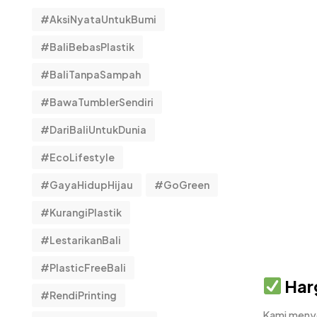
#AksiNyataUntukBumi
#BaliBebasPlastik
#BaliTanpaSampah
#BawaTumblerSendiri
#DariBaliUntukDunia
#EcoLifestyle
#GayaHidupHijau
#GoGreen
#KurangiPlastik
#LestarikanBali
#PlasticFreeBali
Harg
#RendiPrinting
Kami menye