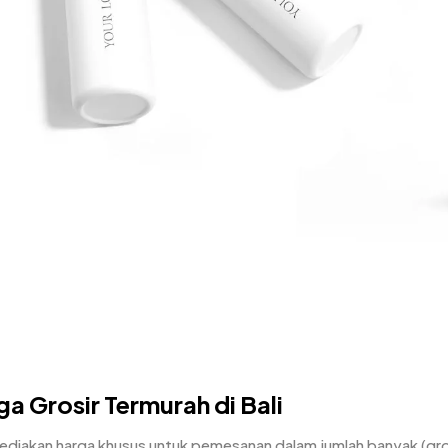
a Grosir Termurah di Bali
diakan harga khusus untuk pemesanan dalam jumlah banyak (gros