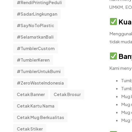
#RendiPrintingPeduli
UMKM, EO, 
#SadarLingkungan
Kual
#SayNoToPlastic
Menggunaka
#SelamatkanBali
tidak mudah
#TumblerCustom
Bany
#TumblerKeren
Kami menye
#TumblerUntukBumi
Tumb
#ZeroWasteIndonesia
Tumb
Cetak Banner
Cetak Brosur
Mug 
Mug 
Cetak Kartu Nama
Mug 
Cetak Mug Berkualitas
Mug 
Cetak Stiker