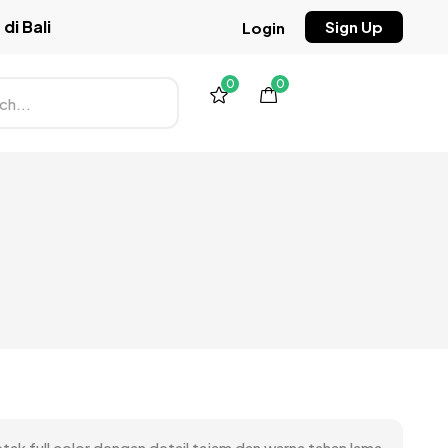
di Bali
Sign Up
Login
0
0
tak full color dengan detail tajam dan warna tahan lama,