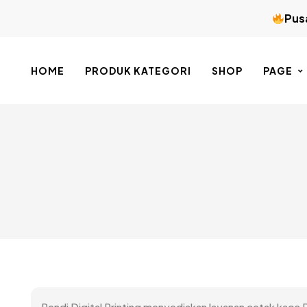
Pusa
HOME
PRODUK KATEGORI
SHOP
PAGE
Rendi Digital Printing menyediakan layanan cetak kaos D