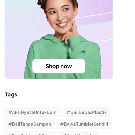
Tags
#AksiNyataUntukBumi
#BaliBebasPlastik
#BaliTanpaSampah
#BawaTumblerSendiri