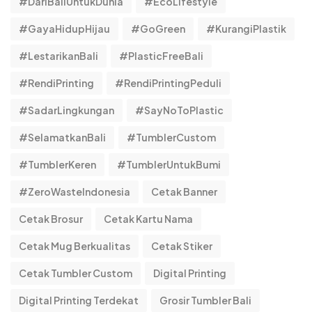
#DariBaliUntukDunia
#EcoLifestyle
#GayaHidupHijau
#GoGreen
#KurangiPlastik
#LestarikanBali
#PlasticFreeBali
#RendiPrinting
#RendiPrintingPeduli
#SadarLingkungan
#SayNoToPlastic
#SelamatkanBali
#TumblerCustom
#TumblerKeren
#TumblerUntukBumi
#ZeroWasteIndonesia
Cetak Banner
Cetak Brosur
Cetak Kartu Nama
Cetak Mug Berkualitas
Cetak Stiker
Cetak Tumbler Custom
Digital Printing
Digital Printing Terdekat
Grosir Tumbler Bali