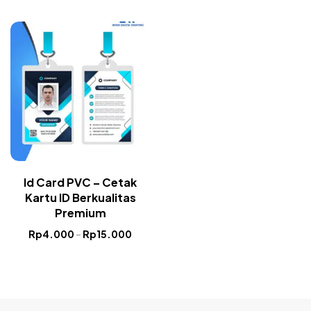
Id Card PVC – Cetak
Kartu ID Berkualitas
Premium
Rp
4.000
–
Rp
15.000