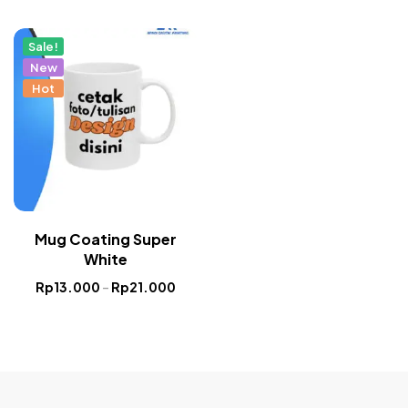
Sale!
New
Hot
Mug Coating Super
White
Rp
13.000
–
Rp
21.000