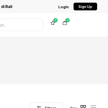
di Bali
Sign Up
Login
0
0
Filters
See