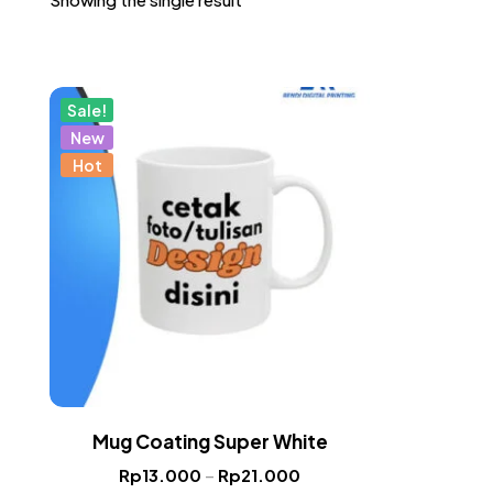
Sale!
New
Hot
Mug Coating Super White
Rp
13.000
–
Rp
21.000